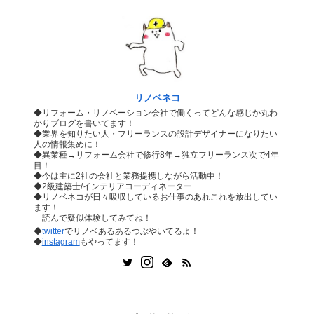
リノベネコ
◆リフォーム・リノベーション会社で働くってどんな感じか丸わ
かりブログを書いてます！
◆業界を知りたい人・フリーランスの設計デザイナーになりたい
人の情報集めに！
◆異業種→リフォーム会社で修行8年→独立フリーランス次で4年
目！
◆今は主に2社の会社と業務提携しながら活動中！
◆2級建築士/インテリアコーディネーター
◆リノベネコが日々吸収しているお仕事のあれこれを放出してい
ます！
読んで疑似体験してみてね！
◆
twitter
でリノベあるあるつぶやいてるよ！
◆
instagram
もやってます！