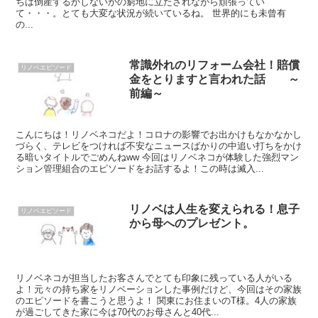
ちは倒産するかしないかの窮地に立たされながら頑張ってい
て・・・。とても大変な状況が続いているね。 世界的にも未曾有
の...
常識外れのリフォーム会社！賠償
リノベエピソード
金をとりますと言われた話 ～
前編～
こんにちは！リノベネコだよ！コロナの影響でお出かけもなかなかし
づらく、テレビをつければ不安なニュースばかりの中追い打ちをかけ
る暗いタイトルでごめんねww 今回はリノベネコが体験した強烈マン
ション管理組合のエピソードをお話するよ！この時は滅入...
リノベは人生を変えられる！息子
リノベエピソード
から母へのプレゼント。
リノベネコが担当したお客さんでとても印象に残っている人がいる
よ！元々の持ち家をリノベーションした事例だけど、今回はその家族
のエピソードを書こうと思うよ！ 関東にお住まいのT様。4人の家族
が過ごしてきた家に今は70代のお母さんと40代...