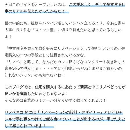
今回このサイトをオープンしたのは、
この愛おしく、そして辛すぎる仕
事のリアルを伝えたかったからだよ！
世の中的にも、建物をバンバン壊してバンバン立てるより、今ある家を
大事に長く住む『ストック型』に切り立替えたいと思っているらしい
よ！
『中古住宅を買って自分好みにリノベーションして住む』というのが住
宅購入の一つの手段として注目されているかな。
『リノベ』と略して、なんだかカッコ良さげなコンクリート剥き出しの
家をSNSで見かける・・・っていう印象かもだね！まだまだ得たいの
知れないジャンルかも知れないね！
このブログでは、住宅を購入するにあたって新築と中古リノベどっちが
良いかを議論したいわけじゃないよ！
そんなのは企業のセミナーが分かりやすく教えてくれるよ！
リノベネコ
的には
『リノベーションの設計・デザイナー』というジャ
ンルで手に職をつけてご飯を食べていくことが出来るのが、手ごたえと
して感じられているよ！