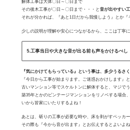
解体工事は大体〇日～〇日まで
その後木工事が〇日～〇日まで・・・と
音が出やすい
それが分かれば、『あと1日だから我慢しよう』とか『
少しの説明が理解や安心につながるから、ここは丁寧
5.工事当日や大きな音が出る前も声をかけるべし
『気にかけてもらっている』という事は、多少うるさ
『今日から工事が始まります。ご迷惑おかけします』
古いマンション等でスケルトンに解体すると、マジで
築35年とかのビンテージマンションをリノベする場合
いから皆家にいたりするよね！
あとは、斫りの工事が必要な時や、床を剥がすペッカ
その際も『今から音が出ます』とお伝えするとよいよ