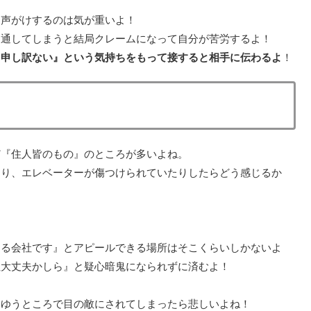
て声がけするのは気が重いよ！
ま通してしまうと結局クレームになって自分が苦労するよ！
て申し訳ない』という気持ちをもって接すると相手に伝わるよ
！
ど『住人皆のもの』のところが多いよね。
たり、エレベーターが傷つけられていたりしたらどう感じるか
する会社です』とアピールできる場所はそこくらいしかないよ
社大丈夫かしら』と疑心暗鬼になられずに済むよ！
うゆうところで目の敵にされてしまったら悲しいよね！