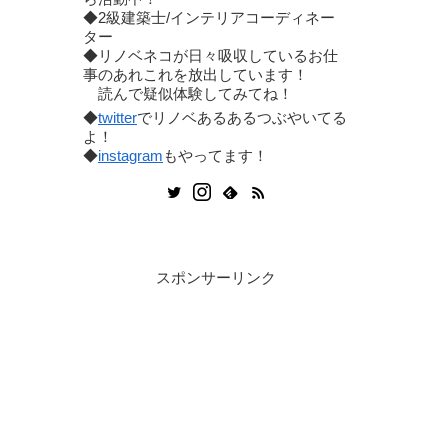
◆2級建築士/インテリアコーディネー
ター
◆リノベネコが日々吸収しているお仕
事のあれこれを放出しています！
読んで疑似体験してみてね！
◆
twitter
でリノベあるあるつぶやいてる
よ！
◆
instagram
もやってます！
スポンサーリンク