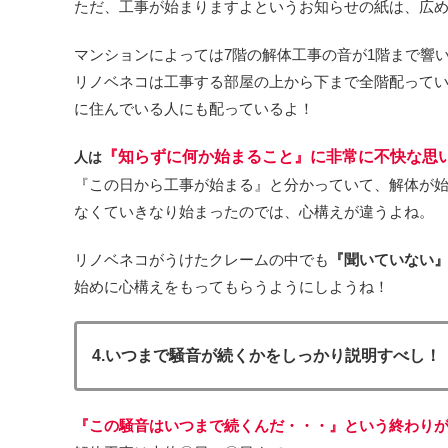
ただ、工事が始まりますよというお知らせの紙は、広
マンションによっては7階の解体工事の音が1階まで響
リノベネコは工事する部屋の上から下まで全階配って
に住んでいる人にも配っているよ！
『知らずに何か始まること』に非常に不快な思
人は
『この日から工事が始まる』と分かっていて、解体が
なくていきなり始まったのでは、心構えが違うよね。
リノベネコがうけたクレームの中でも
『聞いていない
始めに心構えをもってもらうようにしようね！
4.いつまで騒音が続くかをしっかり説明すべし！
『この騒音はいつまで続くんだ・・・』という終わり